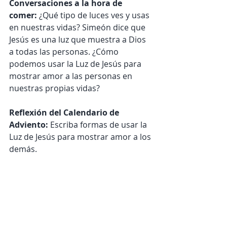
Conversaciones a la hora de 
comer: 
¿Qué tipo de luces ves y usas 
en nuestras vidas? Simeón dice que 
Jesús es una luz que muestra a Dios 
a todas las personas. ¿Cómo 
podemos usar la Luz de Jesús para 
mostrar amor a las personas en 
nuestras propias vidas?
Reflexión del Calendario de 
Adviento: 
Escriba formas de usar la 
Luz de Jesús para mostrar amor a los 
demás.
Adviento en acción:
 ¡A todos les 
vendría bien un poco de alegría 
durante este tiempo! Dale algo de 
alegría al área donde vives dejando 
notas alentadoras para que las 